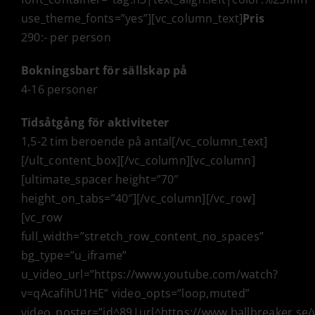
use_theme_fonts=”yes”][vc_column_text]
Pris
290:- per person
Bokningsbart för sällskap på
4-16 personer
Tidsåtgång för aktiviteter
1,5-2 tim beroende på antal[/vc_column_text]
[/ult_content_box][/vc_column][vc_column]
[ultimate_spacer height=”70″
height_on_tabs=”40″][/vc_column][/vc_row]
[vc_row
full_width=”stretch_row_content_no_spaces”
bg_type=”u_iframe”
u_video_url=”https://www.youtube.com/watch?
v=qAcafihU1HE” video_opts=”loop,muted”
video_poster=”id^89|url^https://www.ballbreaker.se/