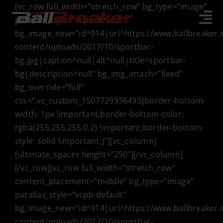
Skip
[vc_row full_width=”stretch_row” bg_type=”image”
to
parallax_style=”vcpb-default”
Tog
content
bg_image_new=”id^914|url^https://www.ballbreaker.
Nav
content/uploads/2017/10/sportbar-
Julbord
bg.jpg|caption^null|alt^null|title^sportbar-
Restaurang
bg|description^null” bg_img_attach=”fixed”
bg_override=”full”
Aktiviteter
css=”.vc_custom_1507729936493{border-bottom-
width: 1px !important;border-bottom-color:
Konferens
rgba(255,255,255,0.2) !important;border-bottom-
style: solid !important;}”][vc_column]
Aktivitetspaket
[ultimate_spacer height=”250″][/vc_column]
[/vc_row][vc_row full_width=”stretch_row”
Just nu
content_placement=”middle” bg_type=”image”
parallax_style=”vcpb-default”
bg_image_new=”id^914|url^https://www.ballbreaker.
Boka
content/uploads/2017/10/sportbar-