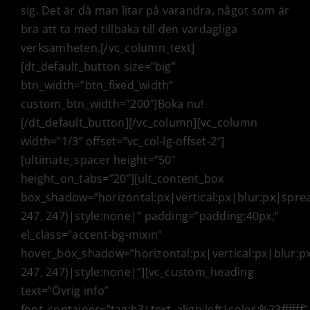
sig. Det är då man litar på varandra, något som är
bra att ta med tillbaka till den vardagliga
verksamheten.[/vc_column_text]
[dt_default_button size=”big”
btn_width=”btn_fixed_width”
custom_btn_width=”200″]Boka nu!
[/dt_default_button][/vc_column][vc_column
width=”1/3″ offset=”vc_col-lg-offset-2″]
[ultimate_spacer height=”50″
height_on_tabs=”20″][ult_content_box
box_shadow=”horizontal:px|vertical:px|blur:px|sprea
247, 247)|style:none|” padding=”padding:40px;”
el_class=”accent-bg-mixin”
hover_box_shadow=”horizontal:px|vertical:px|blur:p
247, 247)|style:none|”][vc_custom_heading
text=”Övrig info”
font_container=”tag:h3|text_align:left|color:%23ffffff”