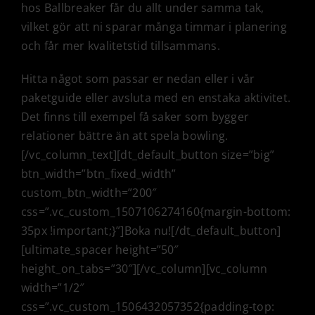
hos Ballbreaker får du allt under samma tak,
vilket gör att ni sparar många timmar i planering
och får mer kvalitetstid tillsammans.
Hitta något som passar er nedan eller i vår
paketguide eller avsluta med en enstaka aktivitet.
Det finns till exempel få saker som bygger
relationer bättre än att spela bowling.
[/vc_column_text][dt_default_button size=”big”
btn_width=”btn_fixed_width”
custom_btn_width=”200″
css=”.vc_custom_1507106274160{margin-bottom:
35px !important;}”]Boka nu![/dt_default_button]
[ultimate_spacer height=”50″
height_on_tabs=”30″][/vc_column][vc_column
width=”1/2″
css=”.vc_custom_1506432057352{padding-top: