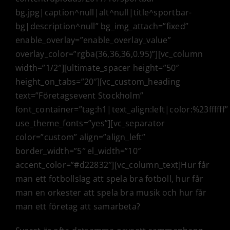
bg.jpg|caption^null|alt^null|title^sportbar-
bg|description^null” bg_img_attach=”fixed”
enable_overlay=”enable_overlay_value”
overlay_color=”rgba(36,36,36,0.95)”][vc_column
width=”1/2″][ultimate_spacer height=”50″
height_on_tabs=”20″][vc_custom_heading
text=”Företagsevent Stockholm”
font_container=”tag:h1|text_align:left|color:%23ffffff”
use_theme_fonts=”yes”][vc_separator
color=”custom” align=”align_left”
border_width=”5″ el_width=”10″
accent_color=”#d22832″][vc_column_text]Hur får
man ett fotbollslag att spela bra fotboll, hur får
man en orkester att spela bra musik och hur får
man ett företag att samarbeta?