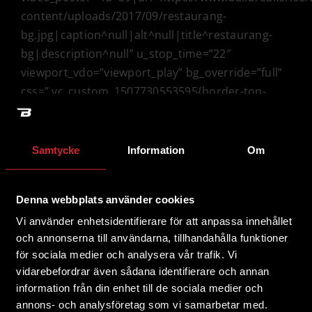
content/uploads/2017/09/restaurang-
bg.jpg|caption^null|alt^null|title^restaurang-
bg|description^null” u_stop_time=”22″
viewport_vdo=”viewport_play” bg_override=”full”
css=”.vc_custom_1507730553595{border-top-
width: 1px !important;border-bottom-width: 1px
!important;border-top-color:
rgba(255,255,255,0.2) !important;border-top-
Samtycke
Information
Om
style: solid !important;border-bottom-color:
rgba(255,255,255,0.2) !important;border-bottom-
Denna webbplats använder cookies
style: solid !important;}”][vc_column]
Vi använder enhetsidentifierare för att anpassa innehållet
[ultimate_spacer height=”500″
och annonserna till användarna, tillhandahålla funktioner
height_on_tabs=”400″
för sociala medier och analysera vår trafik. Vi
height_on_mob_landscape=”375″][/vc_column]
vidarebefordrar även sådana identifierare och annan
[/vc_row][vc_row
information från din enhet till de sociala medier och
full_width=”stretch_row_content_no_spaces”
annons- och analysföretag som vi samarbetar med.