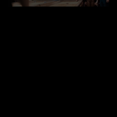
Historien
om Shuffleboard, den
korta versionen
Liksom många andra beroendeframkallande
barsporter har shuffleboard också sitt ursprung i
1500-talets England. Men då var inte spelet till för
gemene man. Kung Henrik VIII ansåg nämligen att
spelet var för fint för vanligt folk. Tids nog spred
sig shuffleboard över Atlanten och även upp till
den norra hemisfären och betraktas idag som en
amerikansk/skandinavisk hybrid. Det är något vi
(som vanligt folk alltså) kan vara stolta över.