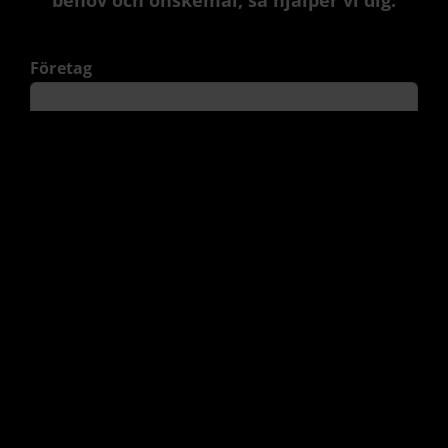
behov och önskemål, så hjälper vi dig.
Företag
Namn
*
Förnamn
Efternamn
E-post
*