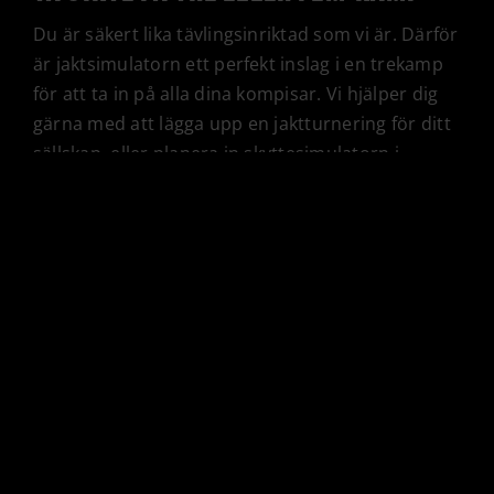
Du är säkert lika tävlingsinriktad som vi är. Därför
är jaktsimulatorn ett perfekt inslag i en trekamp
för att ta in på alla dina kompisar. Vi hjälper dig
gärna med att lägga upp en jaktturnering för ditt
sällskap, eller planera in skyttesimulatorn i
antingen en trekamp eller femkamp. Givetvis har
vi också många varma rekommendationer
gällande mat som passar perfekt till ett jaktlag i
er kaliber. Avsluta med en whisky – det kallar vi
god jaktlycka!