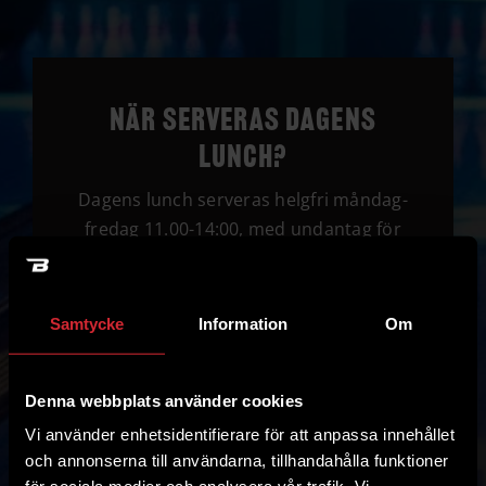
När serveras dagens
lunch?
Dagens lunch serveras helgfri måndag-
fredag 11.00-14:00, med undantag för
vissa klämdagar. Det framgår längst ner
på hemsidan under avvikande öppettider.
Samtycke
Information
Om
Denna webbplats använder cookies
Vi använder enhetsidentifierare för att anpassa innehållet
och annonserna till användarna, tillhandahålla funktioner